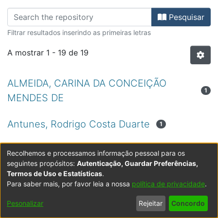
Percorrer FE - Dissertações de Me
Pesquisar
Filtrar resultados inserindo as primeiras letras
A mostrar
1 - 19 de 19
ALMEIDA, CARINA DA CONCEIÇÃO
1
MENDES DE
Antunes, Rodrigo Costa Duarte
1
ANTUNES, VITOR FILIPE SILVA
3
Recolhemos e processamos informação pessoal para os
seguintes propósitos:
Autenticação, Guardar Preferências,
Termos de Uso e Estatísticas
.
Borges, Eliane Cristina Semedo Barbosa
1
Para saber mais, por favor leia a nossa
política de privacidade
.
CABAÇO, ANTÓNIO MANUEL GARDETE
Pesonalizar
Rejeitar
Concordo
1
MENDES