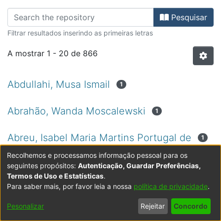
Percorrer ECTS - Revistas Científi
Pesquisar
Filtrar resultados inserindo as primeiras letras
A mostrar
1 - 20 de 866
Abdullahi, Musa Ismail
1
Abrahão, Wanda Moscalewski
1
Abreu, Isabel Maria Martins Portugal de
1
Recolhemos e processamos informação pessoal para os
Abreu, Marta
1
seguintes propósitos:
Autenticação, Guardar Preferências,
Termos de Uso e Estatísticas
.
Para saber mais, por favor leia a nossa
política de privacidade
.
Abreu, Sandra
1
Pesonalizar
Rejeitar
Concordo
Acúrcio, Ana Rita
1