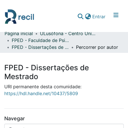
(current)
Entrar
Página inicial
ULusófona - Centro Universitário do Porto
Comunidades & Coleções
FPED - Faculdade de Psicologia, Educação e Desporto
FPED - Dissertações de Mestrado
Percorrer por autor
Percorrer repositório
FPED - Dissertações de
Mestrado
URI permanente desta comunidade:
https://hdl.handle.net/10437/5809
Navegar