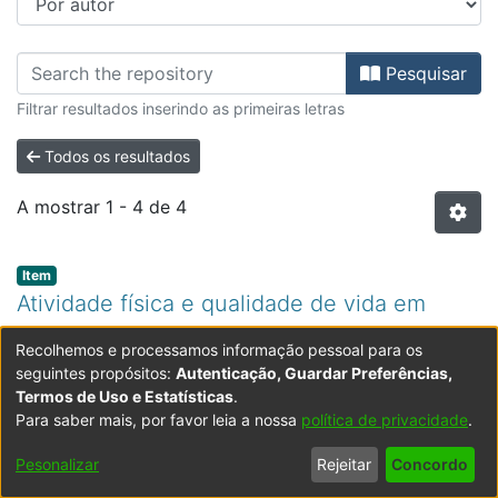
Percorrer FPED - Dissertações de M
Pesquisar
Filtrar resultados inserindo as primeiras letras
Todos os resultados
A mostrar
1 - 4 de 4
Item type:
,
Item
Atividade física e qualidade de vida em
sobreviventes de cancro colorretal
Recolhemos e processamos informação pessoal para os
(
2021
)
Alves, Tiago José Teixeira
;
Abreu, Sandra
seguintes propósitos:
Autenticação, Guardar Preferências,
Marlene Ribeiro de, orient.
Introdução: O cancro é uma das principais causas de
Termos de Uso e Estatísticas
.
mortalidade no mundo, sendo o cancro colorretal um
Para saber mais, por favor leia a nossa
política de privacidade
.
dos cinco cancros com maior incidência a nível
Pesonalizar
Rejeitar
Concordo
mundial. O aumento do número de casos por esta
Expandir