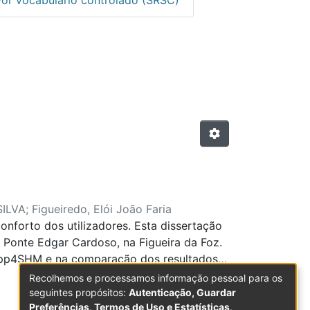
or "Faculdade de Engenharia
SILVA
;
Figueiredo, Elói João Faria
nforto dos utilizadores. Esta dissertação
a Ponte Edgar Cardoso, na Figueira da Foz.
 App4SHM e na comparação dos resultados
te de tirantes construída em Portugal.
Recolhemos e processamos informação pessoal para os
reservação são cruciais. Inspeções
seguintes propósitos:
Autenticação, Guardar
Preferências, Termos de Uso e Estatísticas
.
es, sendo assim necessária a substituição