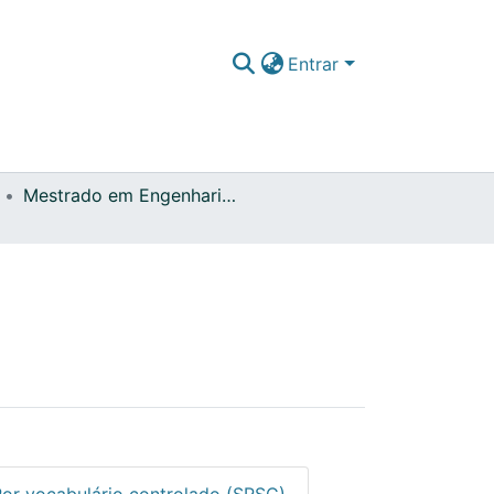
Entrar
Mestrado em Engenharia Civil
Por vocabulário controlado (SRSC)