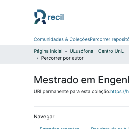
Comunidades & Coleções
Percorrer reposit
Página inicial
ULusófona - Centro Universitário de Lisboa
Percorrer por autor
Mestrado em Engenha
URI permanente para esta coleção:
https://
Navegar
Entradas recentes
Por data de publ