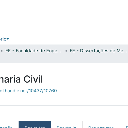
ório
FE - Faculdade de Engenharia
FE - Dissertações de Mestrado
ria Civil
hdl.handle.net/10437/10760
icação
Por autor
Por título
Por assunto