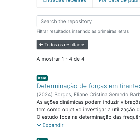
Percorrer Mestrado 
Filtrar resultados inserindo as primeiras letras
Todos os resultados
A mostrar
1 - 4 de 4
Item type:
,
Item
Determinação de forças em tirante
(
2024
)
Borges, Eliane Cristina Semedo Bar
As ações dinâmicas podem induzir vibraçõe
tem como objetivo investigar a utilização 
O estudo foca na determinação das frequê
com os obtidos com sistemas de monitorizaç
Expandir
Dada a sua importância histórica e conceç
recentes revelaram um número crescente de 