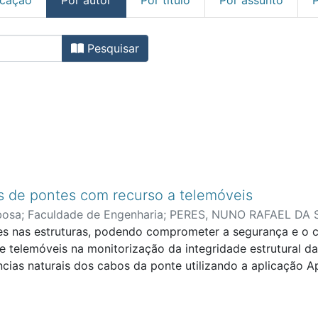
em Engenharia Civil por aut
Pesquisar
s de pontes com recurso a telemóveis
bosa
;
Faculdade de Engenharia
;
PERES, NUNO RAFAEL DA 
s nas estruturas, podendo comprometer a segurança e o co
de telemóveis na monitorização da integridade estrutural d
ncias naturais dos cabos da ponte utilizando a aplicação
ão tradicionais. A Ponte Edgar Cardoso foi a primeira pon
ão única, os esforços contínuos para a sua manutenção e p
fios lassos e partidos nas zonas de ancoragem dos tirant