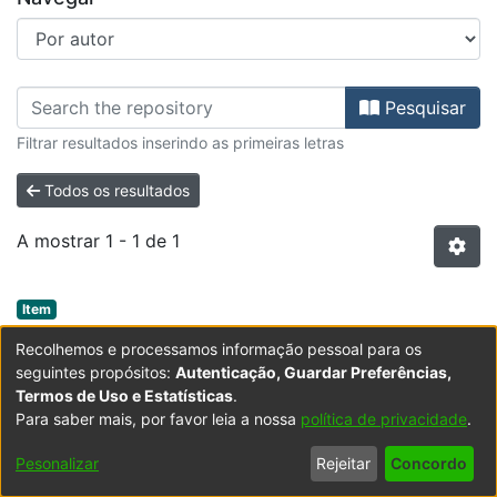
Percorrer FE - Artigos de Revistas
Pesquisar
Filtrar resultados inserindo as primeiras letras
Todos os resultados
A mostrar
1 - 1 de 1
Item type:
,
Item
Microfluidic bioreactors for enzymatic
Recolhemos e processamos informação pessoal para os
synthesis in packed-bed reactors—Multi-
seguintes propósitos:
Autenticação, Guardar Preferências,
Termos de Uso e Estatísticas
.
step reactions and upscaling
Para saber mais, por favor leia a nossa
política de privacidade
.
(
Elsevier B.V.
,
2020-11-10
)
Brás, Eduardo J.S.
;
Domingues, Cristiana
Enzymatic synthesis of biochemical commodities is of
;
Chu, Virginia
;
Fernandes, Pedro
;
Pesonalizar
Rejeitar
Concordo
Conde, João Pedro
upmost importance as it represents a greener
;
HEI-LAB - Human Environment