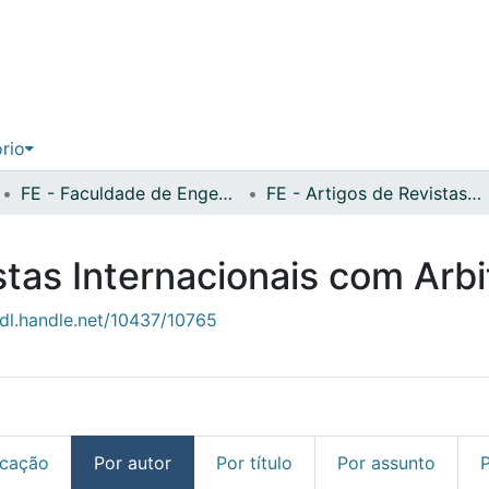
ório
FE - Faculdade de Engenharia
FE - Artigos de Revistas Internacionais com Arbitragem Científica
stas Internacionais com Arbi
hdl.handle.net/10437/10765
icação
Por autor
Por título
Por assunto