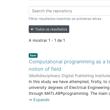
Percorrer FE - Artig
Filtrar resultados inserindo as primeiras letras
Todos os resultados
A mostrar
1 - 1 de 1
Item type:
,
Item
Computational programming as a to
notion of field
(
Multidisciplinary Digital Publishing Institut
Engineering
In this study we have attempted, firstly, 
;
CeiED - Interdisciplinary Res
university degrees of Electrical Engineerin
through MATLAB®programming. The main objec
field (both static) and understand the appro
Expandir
To evaluate the usefulness of this computa