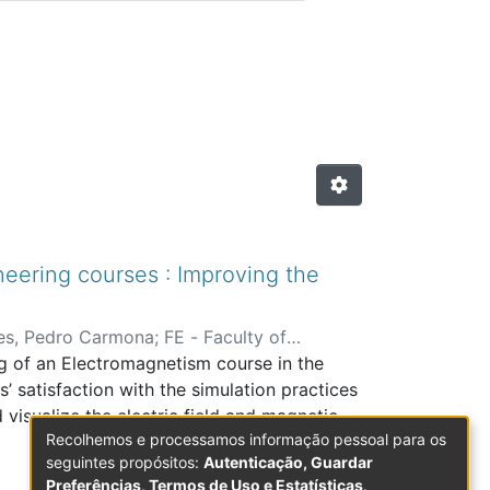
is com Arbitragem Científica
eering courses : Improving the
es, Pedro Carmona
;
FE - Faculty of
ng of an Electromagnetism course in the
’ satisfaction with the simulation practices
isualize the electric field and magnetic
Recolhemos e processamos informação pessoal para os
s of electric charges and electric currents.
seguintes propósitos:
Autenticação, Guardar
eering degrees answered a questionnaire
Preferências, Termos de Uso e Estatísticas
.