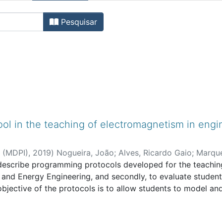
os de Revistas Internaciona
Pesquisar
ol in the teaching of electromagnetism in engin
e (MDPI)
,
2019
)
Nogueira, João
;
Alves, Ricardo Gaio
;
Marqu
to describe programming protocols developed for the teachi
earch Centre for Education and Development
g and Energy Engineering, and secondly, to evaluate students
tive of the protocols is to allow students to model and v
ximation that is made when considering certain distribution
tional methodology, eighteen students from the two engin