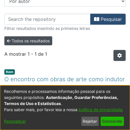
Percorrer FCSEA - Dissertações de
Pesquisar
Filtrar resultados inserindo as primeiras letras
Todos os resultados
A mostrar
1 - 1 de 1
Item type:
,
Item
O encontro com obras de arte como indutor
motivacional e construtor da autonomia no
Recolhemos e processamos informação pessoal para os
estudo das artes visuais
seguintes propósitos:
Autenticação, Guardar Preferências,
Termos de Uso e Estatísticas
.
(
2024
)
Cipriano, Laura Beatriz Vicente
;
Faculdade de
Para saber mais, por favor leia a nossa
política de privacidade
.
Ciências Sociais, Educação e Administração
O presente relatório diz respeito a uma investigação-
;
SOUSA,
OSCAR CONCEIÇÃO DE
ação no âmbito de um estágio profissionalizante que
Pesonalizar
Rejeitar
Concordo
decorreu na Escola Secundária de Sá da Bandeira, em