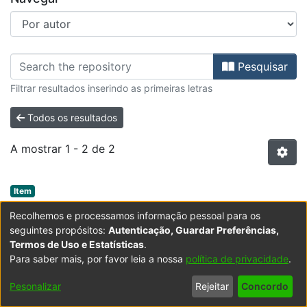
Percorrer ISS - Artigos de Revista
Pesquisar
Filtrar resultados inserindo as primeiras letras
Todos os resultados
A mostrar
1 - 2 de 2
Item type:
,
Item
Association between social and emotional
Recolhemos e processamos informação pessoal para os
competencies and quality of life in the
seguintes propósitos:
Autenticação, Guardar Preferências,
Termos de Uso e Estatísticas
.
context of war, pandemic and climate
Para saber mais, por favor leia a nossa
política de privacidade
.
change
Pesonalizar
Rejeitar
Concordo
(
Multidisciplinary Digital Publishing Institute (MDPI)
,
2023-03
The present context, with an ongoing pandemic
)
Gameiro, Fátima
;
Ferreira, Paula
;
Faria,