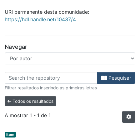
URI permanente desta comunidade:
https://hdl.handle.net/10437/4
Navegar
Percorrer Biblioteca por autor "A
Pesquisar
Filtrar resultados inserindo as primeiras letras
Todos os resultados
A mostrar
1 - 1 de 1
Item type:
,
Item