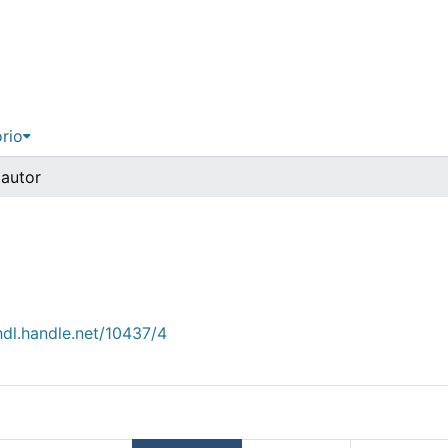
ório
 autor
hdl.handle.net/10437/4