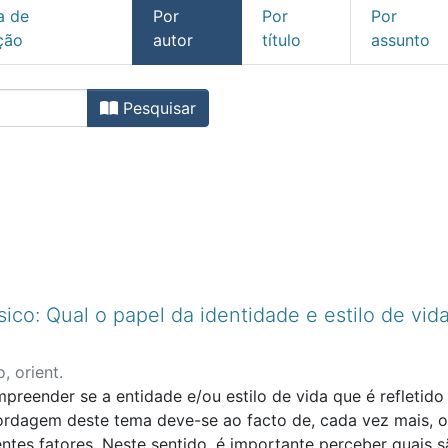
a de
Por
Por
Por
ção
autor
título
assunto
 por autor "Abelha, Mara Alm
Pesquisar
sico: Qual o papel da identidade e estilo de vid
, orient.
reender se a entidade e/ou estilo de vida que é refletido 
bordagem deste tema deve-se ao facto de, cada vez mais, 
entes fatores. Neste sentido, é importante perceber quais