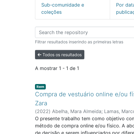
Sub-comunidade e
Por dat
coleções
publica
Percorrer Biblioteca
Filtrar resultados inserindo as primeiras letras
Todos os resultados
A mostrar
1 - 1 de 1
Item type:
,
Item
Compra de vestuário online e/ou fí
Zara
(
2022
)
Abelha, Mara Almeida
;
Lamas, Marco
O presente trabalho tem como objetivo comp
método de compra online e/ou físico. A a
de decisão e serem influenciados por difer