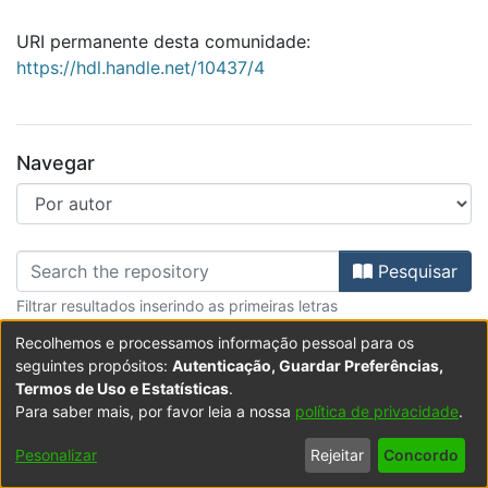
URI permanente desta comunidade:
https://hdl.handle.net/10437/4
Navegar
Percorrer Biblioteca por autor "Ab
Pesquisar
Filtrar resultados inserindo as primeiras letras
Recolhemos e processamos informação pessoal para os
Todos os resultados
seguintes propósitos:
Autenticação, Guardar Preferências,
Termos de Uso e Estatísticas
.
A mostrar
1 - 1 de 1
Para saber mais, por favor leia a nossa
política de privacidade
.
Pesonalizar
Rejeitar
Concordo
Item type:
,
Item