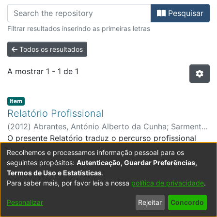
Percorrer Biblioteca por autor "Ab
Pesquisar
Filtrar resultados inserindo as primeiras letras
Todos os resultados
A mostrar
1 - 1 de 1
Item type:
,
Item
Relatório Profissional
(
2012
)
Abrantes, António Alberto da Cunha
;
Sarmento,
Eduardo Morais, orient.
O presente Relatório traduz o percurso profissional
por nós realizado no turismo desde o ano de 1980 até
Recolhemos e processamos informação pessoal para os
ao presente. O Relatório demonstra a amplitude do
seguintes propósitos:
Autenticação, Guardar Preferências,
percurso profissional que desenvolvemos no turismo.
Termos de Uso e Estatísticas
.
Expandir
Para saber mais, por favor leia a nossa
política de privacidade
.
Percurso realizado no sector empresarial do Estado,
em gabinete ministerial, no sector privado, na gestão
Pesonalizar
Rejeitar
Concordo
Powered by DSpace
Copyright © 2003-2026
LYRASIS
de fundo comunitário, no associativismo empresarial e