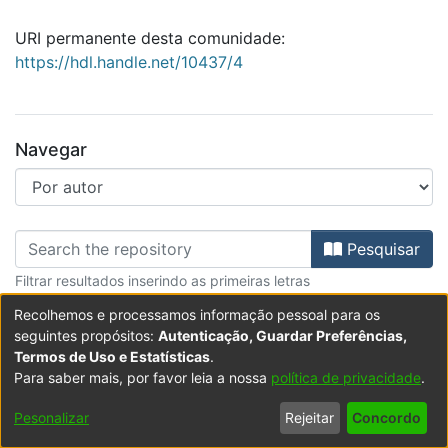
URI permanente desta comunidade:
https://hdl.handle.net/10437/4
Navegar
Percorrer Biblioteca por autor "Ab
Pesquisar
Filtrar resultados inserindo as primeiras letras
Recolhemos e processamos informação pessoal para os
Todos os resultados
seguintes propósitos:
Autenticação, Guardar Preferências,
Termos de Uso e Estatísticas
.
A mostrar
1 - 1 de 1
Para saber mais, por favor leia a nossa
política de privacidade
.
Pesonalizar
Rejeitar
Concordo
Item type:
,
Item