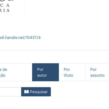
hdl.handle.net/10437/4
a de
Por
Por
Por
ção
autor
título
assunto
 por autor "Abreu, Ana Manu
Pesquisar