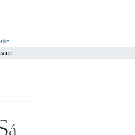
ório
 autor