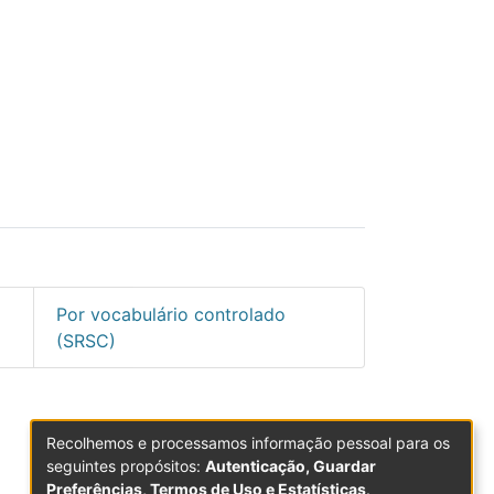
Por vocabulário controlado
(SRSC)
ela Soares Bernardo de"
Recolhemos e processamos informação pessoal para os
seguintes propósitos:
Autenticação, Guardar
Preferências, Termos de Uso e Estatísticas
.