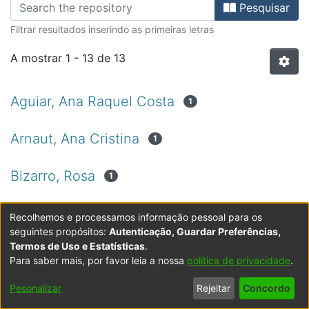
Percorrer Revistas Científicas por 
Pesquisar
Filtrar resultados inserindo as primeiras letras
A mostrar
1 - 13 de 13
Aguiar, Ana Raquel Costa
1
Arnaut, Ana Cristina
1
Bizarro, Rosa
1
Brito, Talamira Taita Rodrigues
1
Recolhemos e processamos informação pessoal para os
seguintes propósitos:
Autenticação, Guardar Preferências,
Termos de Uso e Estatísticas
.
Centro Universitário Lusófona - Porto
10
Para saber mais, por favor leia a nossa
política de privacidade
.
Correia, Maria José de Sá
1
Pesonalizar
Rejeitar
Concordo