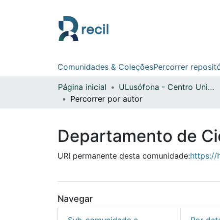
Comunidades & Coleções
Percorrer reposit
Página inicial
ULusófona - Centro Universitário de Lisboa
Percorrer por autor
Departamento de Ciê
URI permanente desta comunidade:
https:/
Navegar
Sub-comunidade e
Por dat