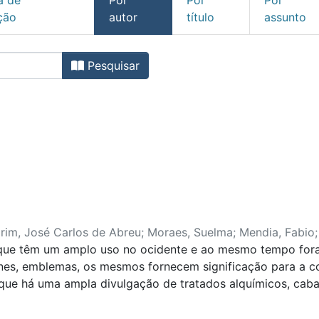
ção
autor
título
assunto
nto de Ciência das Religiõe
Pesquisar
im, José Carlos de Abreu
;
Moraes, Suelma
;
Mendia, Fabio
que têm um amplo uso no ocidente e ao mesmo tempo foram
is, Educação e Administração
cones, emblemas, os mesmos fornecem significação para a 
, que há uma ampla divulgação de tratados alquímicos, cab
ida do racionalismo. Desta maneira, temos aqui uma ampla 
ermite evocar uma estetização nestes trabalhos, a partir 