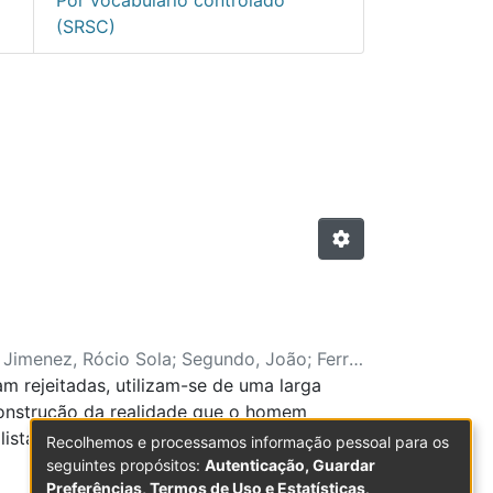
(SRSC)
s por autor "Amorim, José C
;
Jimenez, Rócio Sola
;
Segundo, João
;
Ferré,
 rejeitadas, utilizam-se de uma larga
construção da realidade que o homem
alistas, herméticos, movimento este que
Recolhemos e processamos informação pessoal para os
e difusa produção imagética, cuja a
seguintes propósitos:
Autenticação, Guardar
Preferências, Termos de Uso e Estatísticas
.
das imagens evocadas e ilustradas que nos