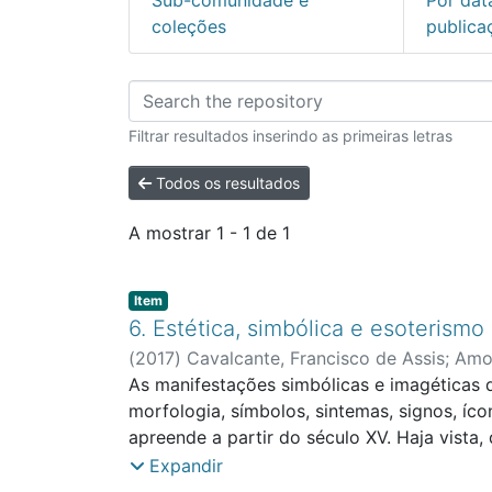
coleções
publica
Percorrer Departame
Filtrar resultados inserindo as primeiras letras
Todos os resultados
A mostrar
1 - 1 de 1
Item type:
,
Item
6. Estética, simbólica e esoterismo
(
2017
)
Cavalcante, Francisco de Assis
;
Amor
Pere Sanches
As manifestações simbólicas e imagéticas 
;
Faculdade de Ciências Socia
morfologia, símbolos, sintemas, signos, í
apreende a partir do século XV. Haja vista
alcança no século XVIII uma barreira impáv
Expandir
permanência de indicadores estéticos nos p