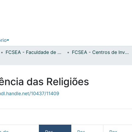
ório
FCSEA - Faculdade de Ciências Sociais, Educação e Administração
FCSEA - Centros de Investigação
ncia das Religiões
/hdl.handle.net/10437/11409
a de
Por
Por
Por