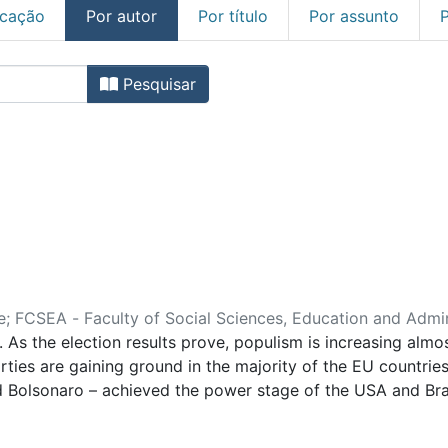
icação
Por autor
Por título
Por assunto
rtigos de Revistas Internac
Pesquisar
e
;
FCSEA - Faculty of Social Sciences, Education and Admin
As the election results prove, populism is increasing almost
ies are gaining ground in the majority of the EU countries
 Bolsonaro – achieved the power stage of the USA and Brazi
nti-system position, most of the populists changed their st
 increase has been constant. However, the economic recessio