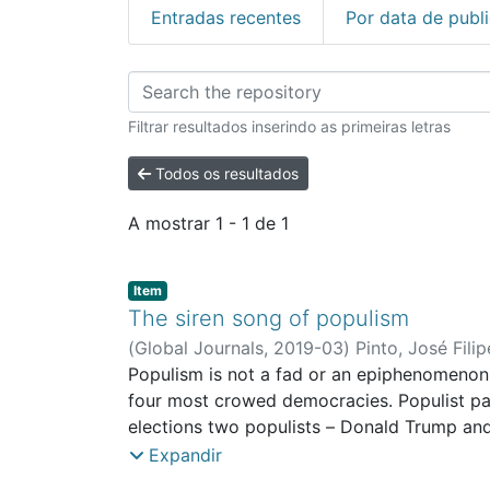
Entradas recentes
Por data de publ
Percorrer FCSEA - A
Filtrar resultados inserindo as primeiras letras
Todos os resultados
A mostrar
1 - 1 de 1
Item type:
,
Item
The siren song of populism
(
Global Journals
,
2019-03
)
Pinto, José Filip
Lusófona Centre On Global Challenges
Populism is not a fad or an epiphenomenon. 
four most crowed democracies. Populist part
elections two populists – Donald Trump and
period, while populist parties assumed an a
Expandir
are already the third political force. This