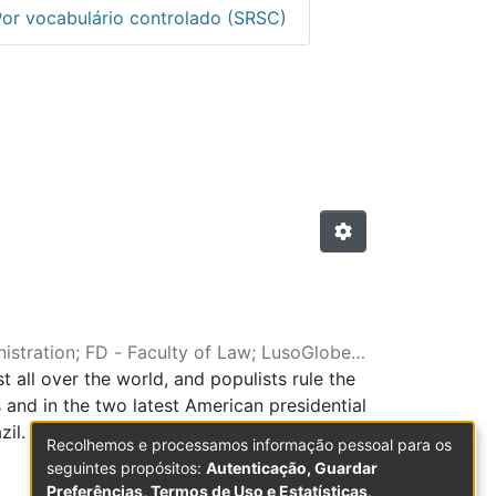
Por vocabulário controlado (SRSC)
ionais com Arbitragem Cient
istration
;
FD - Faculty of Law
;
LusoGlobe-
 all over the world, and populists rule the
 and in the two latest American presidential
l. In the European Union, after a long
Recolhemos e processamos informação pessoal para os
rategy trying to reach the power, and they
seguintes propósitos:
Autenticação, Guardar
n and the large flow of refugees and
Preferências, Termos de Uso e Estatísticas
.