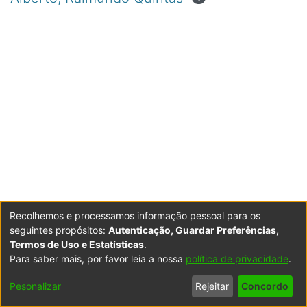
Recolhemos e processamos informação pessoal para os
seguintes propósitos:
Autenticação, Guardar Preferências,
Termos de Uso e Estatísticas
.
Para saber mais, por favor leia a nossa
política de privacidade
.
Powered by DSpace
Copyright © 2003-2026
LYRASIS
Configurações
Accessibility
Política de
Termos
Contacte-
Pesonalizar
Rejeitar
Concordo
de Cookies
settings
Privacidade
de Uso
nos