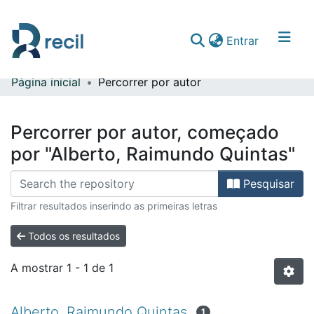
(current)
Entrar
Página inicial
Percorrer por autor
Comunidades & Coleções
Percorrer repositório
Percorrer por autor, começado
por "Alberto, Raimundo Quintas"
Pesquisar
Filtrar resultados inserindo as primeiras letras
Todos os resultados
A mostrar
1 - 1 de 1
Alberto, Raimundo Quintas
1