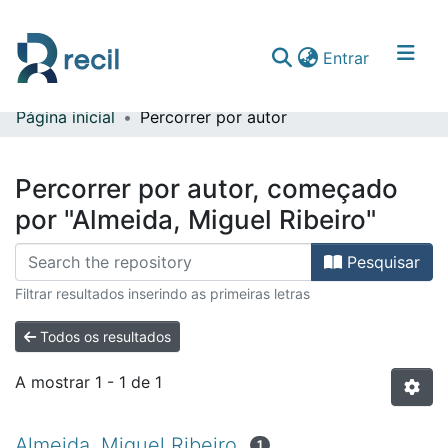
(current)
Entrar
Página inicial
Percorrer por autor
Comunidades & Coleções
Percorrer repositório
Percorrer por autor, começado
por "Almeida, Miguel Ribeiro"
Pesquisar
Filtrar resultados inserindo as primeiras letras
Todos os resultados
A mostrar
1 - 1 de 1
Almeida, Miguel Ribeiro
1