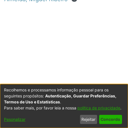
Recolhemos e processamos informação pessoal para os
seguintes propósitos:
Autenticação, Guardar Preferências,
Termos de Uso e Estatísticas
.
Para saber mais, por favor leia a nossa
política de privacidade
.
Powered by DSpace
Copyright © 2003-2026
LYRASIS
Configurações
Accessibility
Política de
Termos
Contacte-
Pesonalizar
Rejeitar
Concordo
de Cookies
settings
Privacidade
de Uso
nos