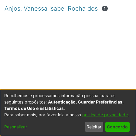
Anjos, Vanessa Isabel Rocha dos
1
Recolhemos e processamos informação pessoal para os
seguintes propósitos:
Autenticação, Guardar Preferências,
Termos de Uso e Estatísticas
.
Para saber mais, por favor leia a nossa
política de privacidade
.
Powered by DSpace
Copyright © 2003-2026
LYRASIS
Configurações
Accessibility
Política de
Termos
Contacte-
Pesonalizar
Rejeitar
Concordo
de Cookies
settings
Privacidade
de Uso
nos