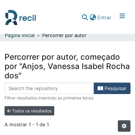
(current)
Entrar
Página inicial
Percorrer por autor
Comunidades & Coleções
Percorrer repositório
Percorrer por autor, começado
por "Anjos, Vanessa Isabel Rocha
dos"
Pesquisar
Filtrar resultados inserindo as primeiras letras
Todos os resultados
A mostrar
1 - 1 de 1