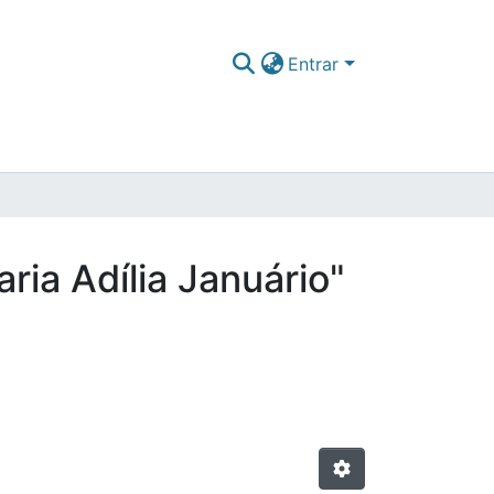
Entrar
ria Adília Januário"