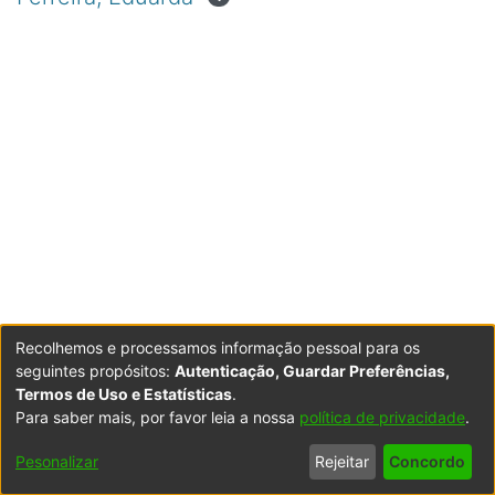
Recolhemos e processamos informação pessoal para os
seguintes propósitos:
Autenticação, Guardar Preferências,
Termos de Uso e Estatísticas
.
Para saber mais, por favor leia a nossa
política de privacidade
.
Powered by DSpace
Copyright © 2003-2026
LYRASIS
Configurações
Accessibility
Política de
Termos
Contacte-
Pesonalizar
Rejeitar
Concordo
de Cookies
settings
Privacidade
de Uso
nos