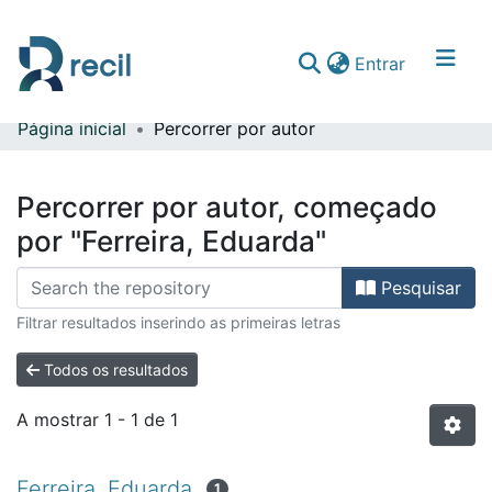
(current)
Entrar
Página inicial
Percorrer por autor
Comunidades & Coleções
Percorrer repositório
Percorrer por autor, começado
por "Ferreira, Eduarda"
Pesquisar
Filtrar resultados inserindo as primeiras letras
Todos os resultados
A mostrar
1 - 1 de 1
Ferreira, Eduarda
1