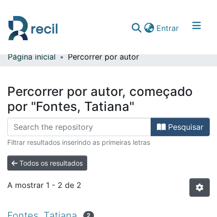
(current)
Entrar
Página inicial
Percorrer por autor
Comunidades & Coleções
Percorrer repositório
Percorrer por autor, começado
por "Fontes, Tatiana"
Pesquisar
Filtrar resultados inserindo as primeiras letras
Todos os resultados
A mostrar
1 - 2 de 2
Fontes, Tatiana
2