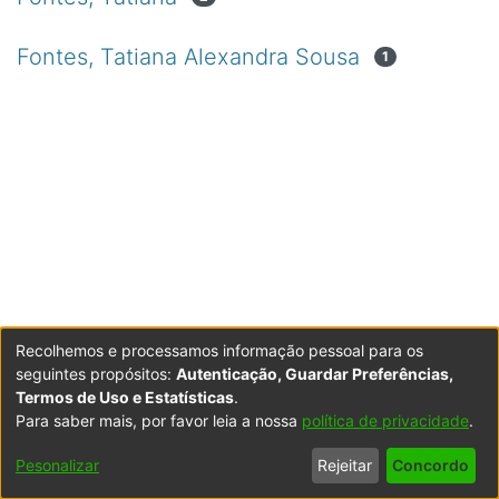
Fontes, Tatiana Alexandra Sousa
1
Recolhemos e processamos informação pessoal para os
seguintes propósitos:
Autenticação, Guardar Preferências,
Termos de Uso e Estatísticas
.
Para saber mais, por favor leia a nossa
política de privacidade
.
Powered by DSpace
Copyright © 2003-2026
LYRASIS
Configurações
Accessibility
Política de
Termos
Contacte-
Pesonalizar
Rejeitar
Concordo
de Cookies
settings
Privacidade
de Uso
nos