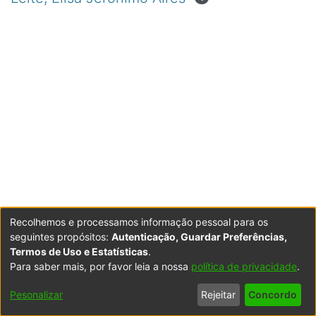
Recolhemos e processamos informação pessoal para os
seguintes propósitos:
Autenticação, Guardar Preferências,
Termos de Uso e Estatísticas
.
Para saber mais, por favor leia a nossa
política de privacidade
.
Powered by DSpace
Copyright © 2003-2026
LYRASIS
Configurações
Accessibility
Política de
Termos
Contacte-
Pesonalizar
Rejeitar
Concordo
de Cookies
settings
Privacidade
de Uso
nos