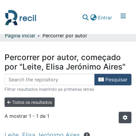
(current)
Entrar
Página inicial
Percorrer por autor
Comunidades & Coleções
Percorrer repositório
Percorrer por autor, começado
por "Leite, Elisa Jerónimo Aires"
Pesquisar
Filtrar resultados inserindo as primeiras letras
Todos os resultados
A mostrar
1 - 1 de 1
Leite, Elisa Jerónimo Aires
1