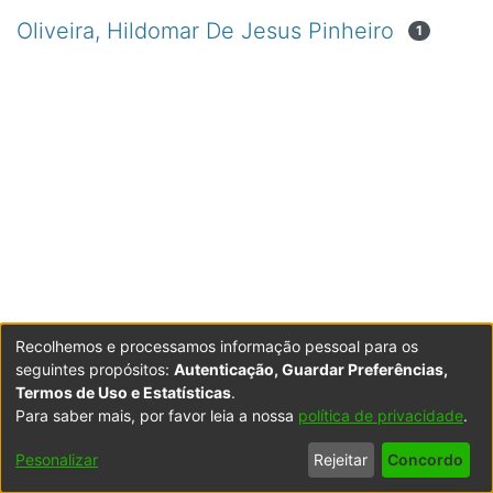
Oliveira, Hildomar De Jesus Pinheiro
1
Recolhemos e processamos informação pessoal para os
seguintes propósitos:
Autenticação, Guardar Preferências,
Termos de Uso e Estatísticas
.
Para saber mais, por favor leia a nossa
política de privacidade
.
Powered by DSpace
Copyright © 2003-2026
LYRASIS
Configurações
Accessibility
Política de
Termos
Contacte-
Pesonalizar
Rejeitar
Concordo
de Cookies
settings
Privacidade
de Uso
nos