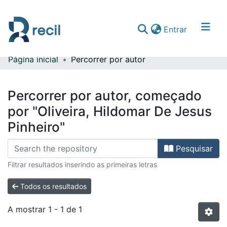
(current)
Entrar
Página inicial
Percorrer por autor
Comunidades & Coleções
Percorrer repositório
Percorrer por autor, começado
por "Oliveira, Hildomar De Jesus
Pinheiro"
Pesquisar
Filtrar resultados inserindo as primeiras letras
Todos os resultados
A mostrar
1 - 1 de 1