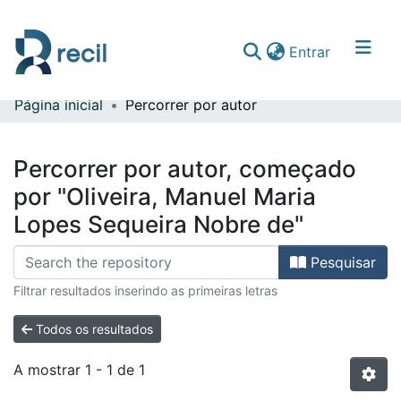
(current)
Entrar
Página inicial
Percorrer por autor
Comunidades & Coleções
Percorrer repositório
Percorrer por autor, começado
por "Oliveira, Manuel Maria
Lopes Sequeira Nobre de"
Pesquisar
Filtrar resultados inserindo as primeiras letras
Todos os resultados
A mostrar
1 - 1 de 1