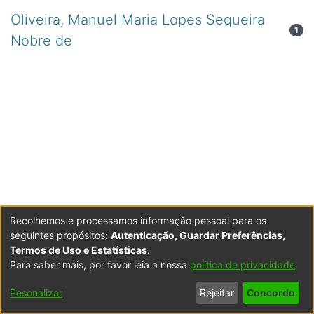
Oliveira, Manuel Maria Lopes Sequeira
1
Nobre de
Recolhemos e processamos informação pessoal para os
seguintes propósitos:
Autenticação, Guardar Preferências,
Termos de Uso e Estatísticas
.
Para saber mais, por favor leia a nossa
política de privacidade
.
Powered by DSpace
Copyright © 2003-2026
LYRASIS
Configurações
Accessibility
Política de
Termos
Contacte-
Pesonalizar
Rejeitar
Concordo
de Cookies
settings
Privacidade
de Uso
nos