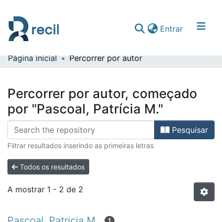
(current)
Entrar
Página inicial
Percorrer por autor
Comunidades & Coleções
Percorrer repositório
Percorrer por autor, começado
por "Pascoal, Patrícia M."
Pesquisar
Filtrar resultados inserindo as primeiras letras
Todos os resultados
A mostrar
1 - 2 de 2
Pascoal, Patricia M.
1