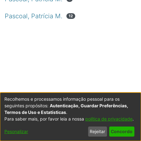
Pascoal, Patrícia M.
12
Recolhemos e processamos informação pessoal para os
seguintes propósitos:
Autenticação, Guardar Preferências,
Termos de Uso e Estatísticas
.
Para saber mais, por favor leia a nossa
política de privacidade
.
Powered by DSpace
Copyright © 2003-2026
LYRASIS
Configurações
Accessibility
Política de
Termos
Contacte-
Pesonalizar
Rejeitar
Concordo
de Cookies
settings
Privacidade
de Uso
nos