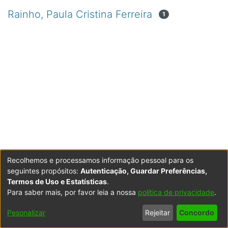
Rainho, Paula Cristina Ferreira
1
Recolhemos e processamos informação pessoal para os
seguintes propósitos:
Autenticação, Guardar Preferências,
Termos de Uso e Estatísticas
.
Para saber mais, por favor leia a nossa
política de privacidade
.
Powered by DSpace
Copyright © 2003-2026
LYRASIS
Configurações
Accessibility
Política de
Termos
Contacte-
Pesonalizar
Rejeitar
Concordo
de Cookies
settings
Privacidade
de Uso
nos