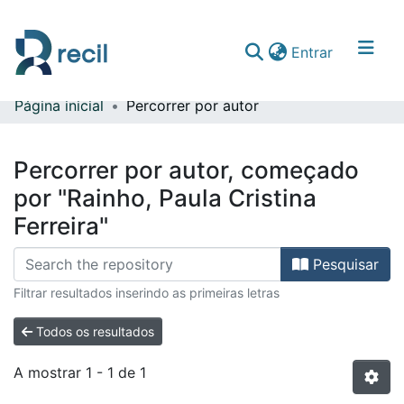
(current)
Entrar
Página inicial
Percorrer por autor
Comunidades & Coleções
Percorrer repositório
Percorrer por autor, começado
por "Rainho, Paula Cristina
Ferreira"
Pesquisar
Filtrar resultados inserindo as primeiras letras
Todos os resultados
A mostrar
1 - 1 de 1