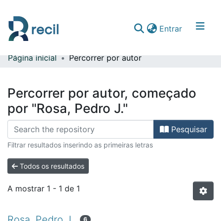
(current)
Entrar
Página inicial
Percorrer por autor
Comunidades & Coleções
Percorrer repositório
Percorrer por autor, começado
por "Rosa, Pedro J."
Pesquisar
Filtrar resultados inserindo as primeiras letras
Todos os resultados
A mostrar
1 - 1 de 1
Rosa, Pedro J.
6