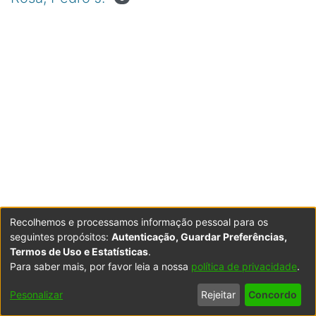
Recolhemos e processamos informação pessoal para os
seguintes propósitos:
Autenticação, Guardar Preferências,
Termos de Uso e Estatísticas
.
Para saber mais, por favor leia a nossa
política de privacidade
.
Powered by DSpace
Copyright © 2003-2026
LYRASIS
Configurações
Accessibility
Política de
Termos
Contacte-
Pesonalizar
Rejeitar
Concordo
de Cookies
settings
Privacidade
de Uso
nos