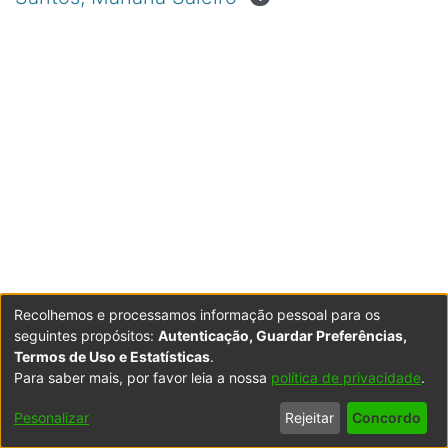
Recolhemos e processamos informação pessoal para os
seguintes propósitos:
Autenticação, Guardar Preferências,
Termos de Uso e Estatísticas
.
Para saber mais, por favor leia a nossa
política de privacidade
.
Powered by DSpace
Copyright © 2003-2026
LYRASIS
Configurações
Accessibility
Política de
Termos
Contacte-
Pesonalizar
Rejeitar
Concordo
de Cookies
settings
Privacidade
de Uso
nos