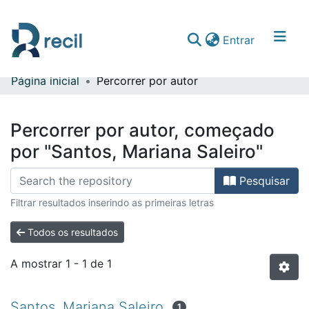
(current)
Entrar
Página inicial
Percorrer por autor
Comunidades & Coleções
Percorrer repositório
Percorrer por autor, começado
por "Santos, Mariana Saleiro"
Pesquisar
Filtrar resultados inserindo as primeiras letras
Todos os resultados
A mostrar
1 - 1 de 1
Santos, Mariana Saleiro
1