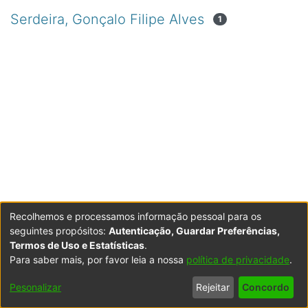
Serdeira, Gonçalo Filipe Alves
1
Recolhemos e processamos informação pessoal para os
seguintes propósitos:
Autenticação, Guardar Preferências,
Termos de Uso e Estatísticas
.
Para saber mais, por favor leia a nossa
política de privacidade
.
Powered by DSpace
Copyright © 2003-2026
LYRASIS
Configurações
Accessibility
Política de
Termos
Contacte-
Pesonalizar
Rejeitar
Concordo
de Cookies
settings
Privacidade
de Uso
nos