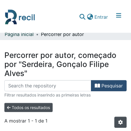
(current)
Entrar
Página inicial
Percorrer por autor
Comunidades & Coleções
Percorrer repositório
Percorrer por autor, começado
por "Serdeira, Gonçalo Filipe
Alves"
Pesquisar
Filtrar resultados inserindo as primeiras letras
Todos os resultados
A mostrar
1 - 1 de 1