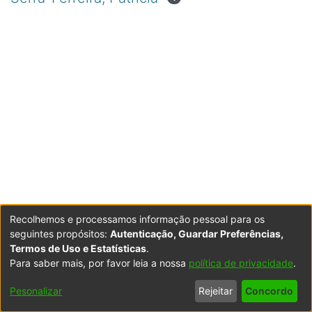
Recolhemos e processamos informação pessoal para os
seguintes propósitos:
Autenticação, Guardar Preferências,
Termos de Uso e Estatísticas
.
Para saber mais, por favor leia a nossa
política de privacidade
.
Powered by DSpace
Copyright © 2003-2026
LYRASIS
Configurações
Accessibility
Política de
Termos
Contacte-
Pesonalizar
Rejeitar
Concordo
de Cookies
settings
Privacidade
de Uso
nos