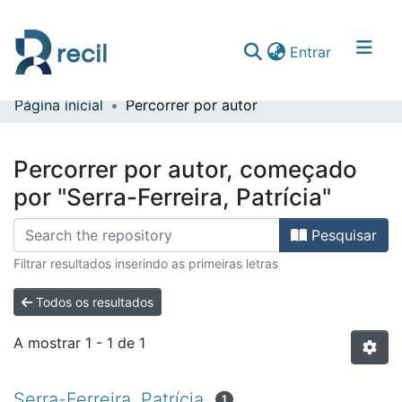
(current)
Entrar
Página inicial
Percorrer por autor
Comunidades & Coleções
Percorrer repositório
Percorrer por autor, começado
por "Serra-Ferreira, Patrícia"
Pesquisar
Filtrar resultados inserindo as primeiras letras
Todos os resultados
A mostrar
1 - 1 de 1
Serra-Ferreira, Patrícia
1