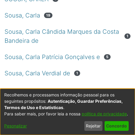
Sousa, Carla
19
Sousa, Carla Cândida Marques da Costa
1
Bandeira de
Sousa, Carla Patrícia Gonçalves e
5
Sousa, Carla Verdial de
1
Recolhemos e processamos informação pessoal para os
seguintes propósitos:
Autenticação, Guardar Preferências,
Termos de Uso e Estatísticas
.
Para saber mais, por favor leia a nossa
política de privacidade
.
Powered by DSpace
Copyright © 2003-2026
LYRASIS
Configurações
Accessibility
Política de
Termos
Contacte-
Pesonalizar
Rejeitar
Concordo
de Cookies
settings
Privacidade
de Uso
nos