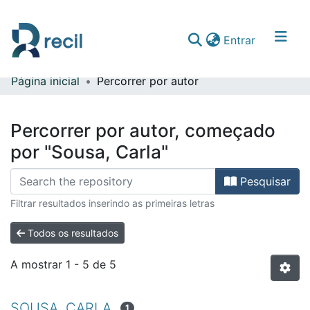
(current)
Entrar
Página inicial
Percorrer por autor
Comunidades & Coleções
Percorrer repositório
Percorrer por autor, começado
por "Sousa, Carla"
Pesquisar
Filtrar resultados inserindo as primeiras letras
Todos os resultados
A mostrar
1 - 5 de 5
SOUSA, CARLA
1