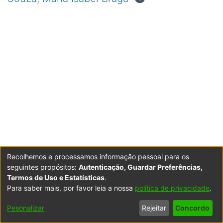
Recolhemos e processamos informação pessoal para os
seguintes propósitos:
Autenticação, Guardar Preferências,
Termos de Uso e Estatísticas
.
Para saber mais, por favor leia a nossa
política de privacidade
.
Powered by DSpace
Copyright © 2003-2026
LYRASIS
Configurações
Accessibility
Política de
Termos
Contacte-
Pesonalizar
Rejeitar
Concordo
de Cookies
settings
Privacidade
de Uso
nos