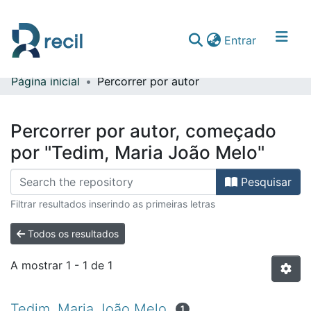
(current)
Entrar
Página inicial
Percorrer por autor
Comunidades & Coleções
Percorrer repositório
Percorrer por autor, começado
por "Tedim, Maria João Melo"
Pesquisar
Filtrar resultados inserindo as primeiras letras
Todos os resultados
A mostrar
1 - 1 de 1
Tedim, Maria João Melo
1