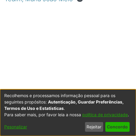
Recolhemos e processamos informação pessoal para os
seguintes propósitos:
Autenticação, Guardar Preferências,
Termos de Uso e Estatísticas
.
Para saber mais, por favor leia a nossa
política de privacidade
.
Powered by DSpace
Copyright © 2003-2026
LYRASIS
Configurações
Accessibility
Política de
Termos
Contacte-
Pesonalizar
Rejeitar
Concordo
de Cookies
settings
Privacidade
de Uso
nos