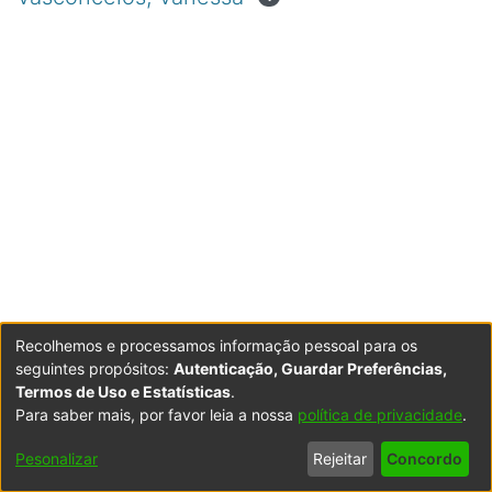
Recolhemos e processamos informação pessoal para os
seguintes propósitos:
Autenticação, Guardar Preferências,
Termos de Uso e Estatísticas
.
Para saber mais, por favor leia a nossa
política de privacidade
.
Powered by DSpace
Copyright © 2003-2026
LYRASIS
Configurações
Accessibility
Política de
Termos
Contacte-
Pesonalizar
Rejeitar
Concordo
de Cookies
settings
Privacidade
de Uso
nos