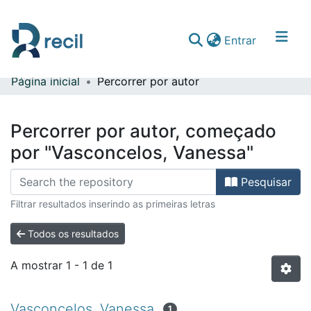
(current)
Entrar
Página inicial
Percorrer por autor
Comunidades & Coleções
Percorrer repositório
Percorrer por autor, começado
por "Vasconcelos, Vanessa"
Pesquisar
Filtrar resultados inserindo as primeiras letras
Todos os resultados
A mostrar
1 - 1 de 1
Vasconcelos, Vanessa
1