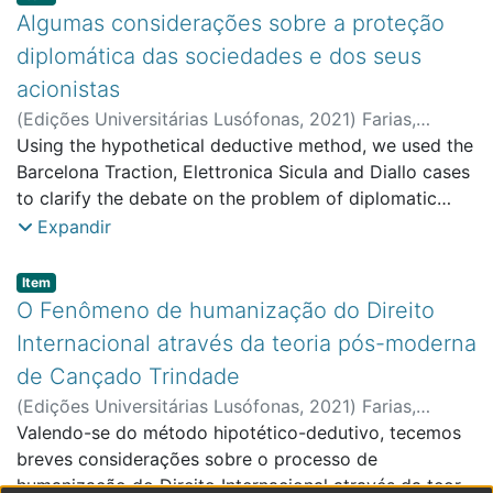
Algumas considerações sobre a proteção
diplomática das sociedades e dos seus
acionistas
(
Edições Universitárias Lusófonas
,
2021
)
Farias,
Eduardo Pimentel de
Using the hypothetical deductive method, we used the
;
Faculdade de Direito e Ciência
Política
Barcelona Traction, Elettronica Sicula and Diallo cases
to clarify the debate on the problem of diplomatic
protection for corporations and their shareholders.
Expandir
Corporations must be seen as a being with a distinct
moral personality. If the corporations and the
Item type:
,
Item
shareholder suffered a loss, this does not imply that
O Fenômeno de humanização do Direito
the two have the right to demand redress. The issue of
Internacional através da teoria pós-moderna
diplomatic protection for corporations and their
de Cançado Trindade
shareholders has been a constant theme in
(
Edições Universitárias Lusófonas
,
2021
)
Farias,
international jurisprudence, in the practice of States, in
Eduardo Pimentel de
Valendo-se do método hipotético-dedutivo, tecemos
;
CEAD - Centro de Estudos
international conventions, in doctrine and in the course
Avançados em Direito Francisco Suárez
breves considerações sobre o processo de
of the work of the International Law Commission on
humanização do Direito Internacional através da teoria
diplomatic protection. The relevance and pertinence