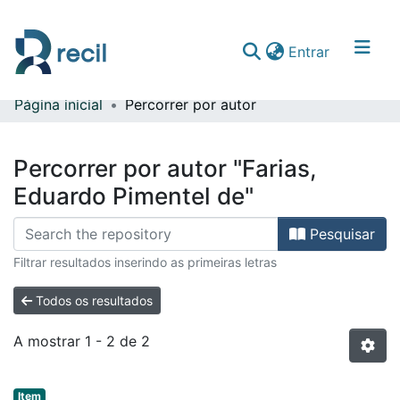
(current)
Entrar
Página inicial
Percorrer por autor
Comunidades & Coleções
Percorrer repositório
Percorrer por autor "Farias,
Eduardo Pimentel de"
Pesquisar
Filtrar resultados inserindo as primeiras letras
Todos os resultados
A mostrar
1 - 2 de 2
Item type:
,
Item