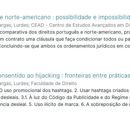
e norte-americano : possibilidade e impossibili
argas, Lurdes
;
CEAD - Centro de Estudos Avançados em Dir
comparativa dos direitos português e norte-americano, pr
um contrato uma cláusula que faça condicionar todos ou pa
. Concluindo-se que ambos os ordenamentos jurídicos em c
icionante for desde o início impossível ou se tornar imposs
roblemas? Que soluções oferece? No final do estudo, concl
egime também. Embora imprecisa nos limites, tem um regime
luções de muito bom senso. O regime jurídico português 
sentido ao hijacking : fronteiras entre práticas
também mais precisos. Mas o regime jurídico da impossibi
argas, Lurdes
;
Faculdade de Direito
 resposta clara e justa.
 uso promocional dos hashtags. 2. Usar hashtags criados 
s desleais. 3.1. À luz do Código da Publicidade e do Regime 
a desleal. 5. Uso ilícito de marca. 6. A sobreposição de r
. Factos verdadeiros vs. factos falsos. 7.2. O interesse leg
piniões pessoais, críticas agressivas e liberdade de express