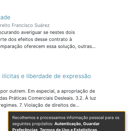
dade
eito Francisco Suárez
ocurando averiguar se nestes dois
rte dos efeitos desse contrato à
omparação oferecem essa solução, outras
ível, que sucede à cláusula e ao contrato?
uiu-se que a condição norte-americana se
 de não verificação e impossibilidade da
da condição é mais preciso, aparentemente
 ilícitas e liberdade de expressão
lidade da condição é mais rígido e perante
por outrem. Em especial, a apropriação de
das Práticas Comerciais Desleais. 3.2. À luz
egimes. 7. Violação de direitos de
ítimo na divulgação de factos verdadeiros ou
Recolhemos e processamos informação pessoal para os
ão. 8. Nota final.
seguintes propósitos:
Autenticação, Guardar
Preferências, Termos de Uso e Estatísticas
.