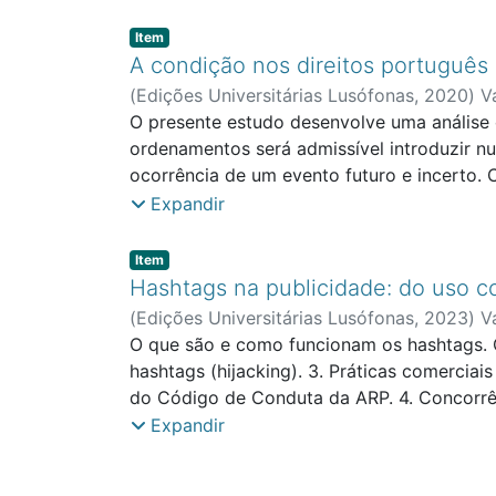
Item type:
,
Item
A condição nos direitos português 
(
Edições Universitárias Lusófonas
,
2020
)
V
O presente estudo desenvolve uma análise 
ordenamentos será admissível introduzir n
ocorrência de um evento futuro e incerto
questões são colocadas: Se tal evento cond
Expandir
Há um regime especial aplicável a estes p
adapta a casos muito diferentes e o seu r
Item type:
,
Item
condição bastante completo, oferecendo so
Hashtags na publicidade: do uso con
mais claro e os contornos da condição são 
(
Edições Universitárias Lusófonas
,
2023
)
V
os casos concretos nem sempre oferece uma
O que são e como funcionam os hashtags. O
hashtags (hijacking). 3. Práticas comerciai
do Código de Conduta da ARP. 4. Concorrênci
personalidade e liberdade de expressão. 7.1
Expandir
verídicos e a liberdade de expressão. 7.3. O