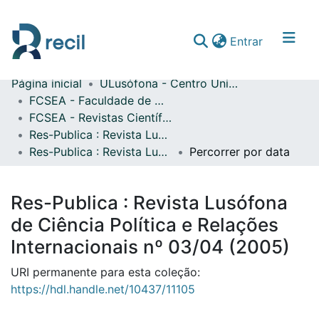
(current)
Entrar
Página inicial
ULusófona - Centro Universitário de Lisboa
Comunidades & Coleções
FCSEA - Faculdade de Ciências Sociais, Educação e Administração
FCSEA - Revistas Científicas
Percorrer repositório
Res-Publica : Revista Lusófona de Ciência Política e Relações Internacionais
Res-Publica : Revista Lusófona de Ciência Política e Relações Internacionais nº 03/04 (2005)
Percorrer por data
Res-Publica : Revista Lusófona
de Ciência Política e Relações
Internacionais nº 03/04 (2005)
URI permanente para esta coleção:
https://hdl.handle.net/10437/11105