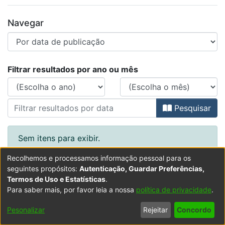
Navegar
Percorrer Res-Publica : Revista Lu
Filtrar resultados por ano ou mês
Pesquisar
Sem itens para exibir.
Recolhemos e processamos informação pessoal para os
seguintes propósitos:
Autenticação, Guardar Preferências,
Termos de Uso e Estatísticas
.
Para saber mais, por favor leia a nossa
política de privacidade
.
Powered by DSpace
Copyright © 2003-2026
LYRASIS
Configurações
Accessibility
Política de
Termos
Contacte-
Pesonalizar
Rejeitar
Concordo
de Cookies
settings
Privacidade
de Uso
nos