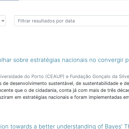
os de Revistas Nacionais co
olhar sobre estratégias nacionais no convergir
iversidade do Porto (CEAUP) e Fundação Gonçalo da Silve
s de desenvolvimento sustentável, de sustentabilidade e d
s
;
Vasconcelos, Lia Maldonado Teles de
;
Faculdade de Eng
ecente que o de cidadania, conta já com mais de três déc
aduziram em estratégias nacionais e foram implementadas e
Agenda 2030, são definidos especificamente 17 Objetivos
mplementado por todos os países abrangendo áreas tão div
e de qualidade; a criação de emprego digno; a sustentabili
ção de instituições eficazes e de sociedades estáveis e o
tion towards a better understanding of Bayes' 