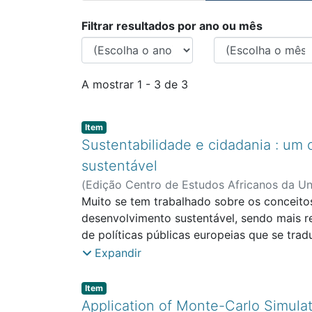
Percorrer FE - Artig
Filtrar resultados por ano ou mês
A mostrar
1 - 3 de 3
Item type:
,
Item
Sustentabilidade e cidadania : um 
sustentável
(
Edição Centro de Estudos Africanos da Un
Albertina Amantes
Muito se tem trabalhado sobre os conceito
;
Santos, Isabel Abreu do
desenvolvimento sustentável, sendo mais r
de políticas públicas europeias que se tr
Contudo, só em 2015 com o surgimento da 
Expandir
que estabelecem um enquadramento a ser i
equitativo à educação e a serviços de saúd
Item type:
,
Item
conservação e gestão dos oceanos; a promo
Application of Monte-Carlo Simula