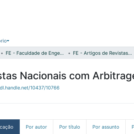
ório
FE - Faculdade de Engenharia
FE - Artigos de Revistas Nacionais com Arbitragem Científica
stas Nacionais com Arbitrag
hdl.handle.net/10437/10766
icação
Por autor
Por título
Por assunto