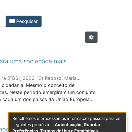
m Arbitragem Científica por 
Pesquisar
 para uma sociedade mais
ira (FGS)
,
2020-12
)
Raposo, Maria
e cidadania. Mesmo o conceito de
enharia
adas. Neste período emergiram um conjunto
m cada um dos países da União Europeia.
 de Desenvolvimento Sustentável (ODS)
ersas, mas interligadas, como: o acesso
Recolhemos e processamos informação pessoal para os
dade energética e ambiental; a
seguintes propósitos:
Autenticação, Guardar
 combate à desigualdade a todos os níveis.
Theorem in Engineering education
Preferências, Termos de Uso e Estatísticas
.