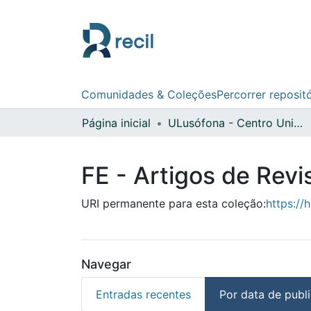
Comunidades & Coleções
Percorrer reposit
Página inicial
ULusófona - Centro Universitário de Lisboa
FE - Artigos de Revi
URI permanente para esta coleção:
https://
Navegar
Entradas recentes
Por data de publ