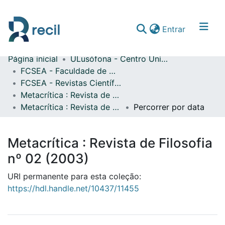
(current)
Entrar
Página inicial
ULusófona - Centro Universitário de Lisboa
Comunidades & Coleções
FCSEA - Faculdade de Ciências Sociais, Educação e Administração
FCSEA - Revistas Científicas
Percorrer repositório
Metacrítica : Revista de Filosofia
Metacrítica : Revista de Filosofia nº 02 (2003)
Percorrer por data
Metacrítica : Revista de Filosofia
nº 02 (2003)
URI permanente para esta coleção:
https://hdl.handle.net/10437/11455