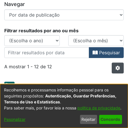
Navegar
Percorrer Metacrítica : Revista de
Filtrar resultados por ano ou mês
Pesquisar
A mostrar
1 - 12 de 12
Item type:
,
Item
Recolhemos e processamos informação pessoal para os
O político em Espinosa : do «afecto
seguintes propósitos:
Autenticação, Guardar Preferências,
comum» à República
Termos de Uso e Estatísticas
.
(
Edições Universitárias Lusófonas
,
2003
)
Aurélio,
Para saber mais, por favor leia a nossa
política de privacidade
.
Diogo Pires
;
Faculdade de Ciências Sociais, Educação
Expandir
Pesonalizar
Rejeitar
Concordo
e Administração