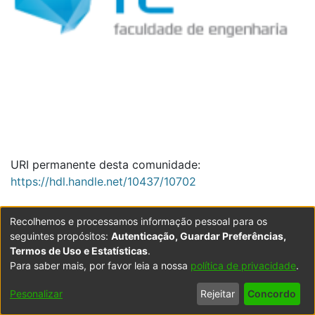
URI permanente desta comunidade:
https://hdl.handle.net/10437/10702
Recolhemos e processamos informação pessoal para os
seguintes propósitos:
Autenticação, Guardar Preferências,
Navegar
Termos de Uso e Estatísticas
.
Para saber mais, por favor leia a nossa
política de privacidade
.
Pesonalizar
Rejeitar
Concordo
Percorrer FE - Faculdade de Engen
Filtrar resultados por ano ou mês