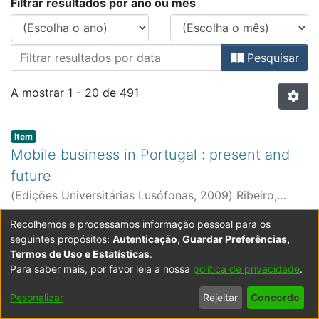
Percorrer Biblioteca - Antigos Pól
Filtrar resultados por ano ou mês
Pesquisar
A mostrar
1 - 20 de 491
Item type:
,
Item
Mobile business in Portugal : present and
future
(
Edições Universitárias Lusófonas
,
2009
)
Ribeiro,
Filipe Flores
Expandir
Recolhemos e processamos informação pessoal para os
seguintes propósitos:
Autenticação, Guardar Preferências,
Item type:
,
Item
Termos de Uso e Estatísticas
.
Notas sobre as reformas de Wilhelm von
Para saber mais, por favor leia a nossa
política de privacidade
.
Humboldt
Pesonalizar
Rejeitar
Concordo
(
Edições Universitárias Lusófonas
,
2009
)
Loureiro,