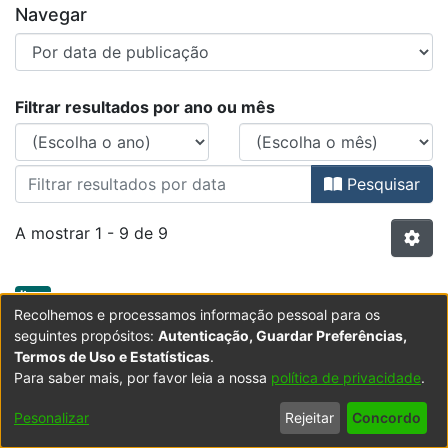
Navegar
Percorrer Revista Lusófona de Edu
Filtrar resultados por ano ou mês
Pesquisar
A mostrar
1 - 9 de 9
Item type:
,
Item
Recolhemos e processamos informação pessoal para os
Teodoro, António & Jezine, Edineide (Org.)
seguintes propósitos:
Autenticação, Guardar Preferências,
(2011). Movimentos Sociais e Educação de
Termos de Uso e Estatísticas
.
Adultos na Ibero-América. Lutas e desafios.
Para saber mais, por favor leia a nossa
política de privacidade
.
Brasília : LiberLivro
Pesonalizar
Rejeitar
Concordo
(
University of Lusophone Humanities and Technology
,