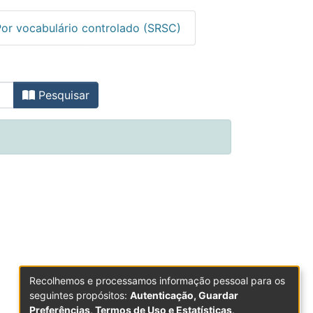
Por vocabulário controlado (SRSC)
 - Atas de Conferências Int
Pesquisar
Recolhemos e processamos informação pessoal para os
seguintes propósitos:
Autenticação, Guardar
Preferências, Termos de Uso e Estatísticas
.