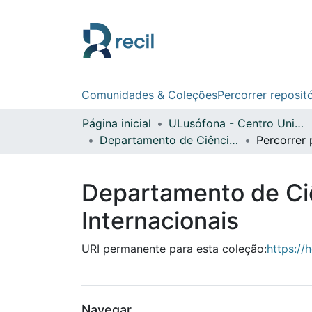
Comunidades & Coleções
Percorrer reposit
Página inicial
ULusófona - Centro Universitário de Lisboa
Departamento de Ciência das Religiões - Atas de Conferências Internacionais
Percorrer 
Departamento de Ciê
Internacionais
URI permanente para esta coleção:
https://
Navegar