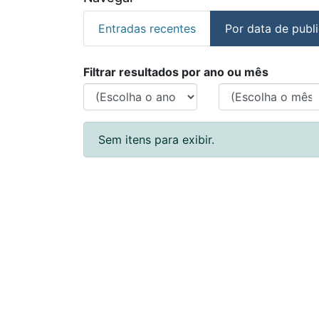
Entradas recentes
Por data de publ
Percorrer Departamen
Filtrar resultados por ano ou mês
Sem itens para exibir.