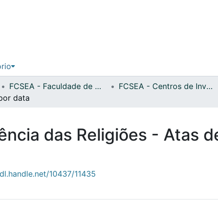
ório
FCSEA - Faculdade de Ciências Sociais, Educação e Administração
FCSEA - Centros de Investigação
por data
ncia das Religiões - Atas d
hdl.handle.net/10437/11435