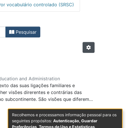
Por vocabulário controlado (SRSC)
onais com Arbitragem Cientí
Pesquisar
ducation and Administration
xto das suas ligações familiares e
her visões direrentes e contrárias das
no subcontinente. São visões que diferem
 de Salman Rushdie como um conjunto de
tânicos dedicados aos Descobrimentos
Recolhemos e processamos informação pessoal para os
iado apesar do aparecimento da versão
seguintes propósitos:
Autenticação, Guardar
Preferências, Termos de Uso e Estatísticas
.