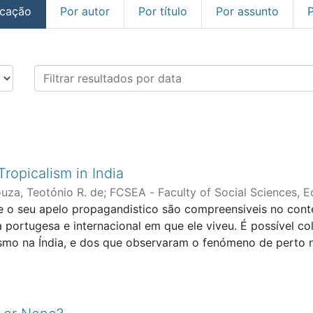
icação
Por autor
Por título
Por assunto
tigos de Revistas Internaci
ropicalism in India
uza, Teotónio R. de
;
FCSEA - Faculty of Social Sciences, E
e e o seu apelo propagandistico são compreensiveis no conte
a portugesa e internacional em que ele viveu. É possível col
ismo na Índia, e dos que observaram o fenómeno de perto 
 lusotropicalismo na Índia é visto na mais recente novela
o suspiro do mouro não será uma nova versão de Versos Sa
nsibilidade patrótica dos portugueses não se tem pronunc
o das comemorações.