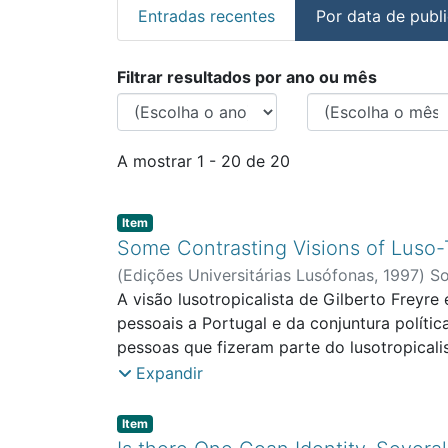
Entradas recentes
Por data de publ
Percorrer FCSEA - Ar
Filtrar resultados por ano ou mês
A mostrar
1 - 20 de 20
Item type:
,
Item
Some Contrasting Visions of Luso-T
(
Edições Universitárias Lusófonas
,
1997
)
So
A visão lusotropicalista de Gilberto Freyr
pessoais a Portugal e da conjuntura polític
pessoas que fizeram parte do lusotropical
substancialmente da euforia gilbertiana. O
Expandir
aberrações culturais e genéticas. O ùltim
Portuguess? Curiosamente, a conhecida se
Item type:
,
Item
portuguesa do livro nas vésperas do iníci