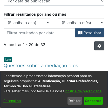
Percorrer IMULP - Instituto de Me
Filtrar resultados por ano ou mês
Pesquisar
A mostrar
1 - 20 de 32
Item type:
,
Item
Questões sobre a mediação e os
mediadores
Recolhemos e processamos informação pessoal para os
(
Universidade do Minho
,
2009
)
Costa, Elisabete Pinto
seguintes propósitos:
Autenticação, Guardar Preferências,
da
Comentário ao painel: Os mediadores socioeducativos
;
Faculdade de Direito e Ciência Política
Termos de Uso e Estatísticas
.
– resultados de uma investigação em Portugal)
Para saber mais, por favor leia a nossa
política de privacidade
.
Expandir
Pesonalizar
Rejeitar
Concordo