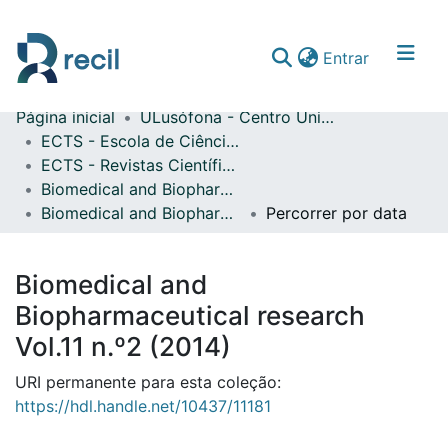
(current)
Entrar
Página inicial
ULusófona - Centro Universitário de Lisboa
Comunidades & Coleções
ECTS - Escola de Ciências e Tecnologias da Saúde
ECTS - Revistas Científicas
Percorrer repositório
Biomedical and Biopharmaceutical research
Biomedical and Biopharmaceutical research Vol.11 n.º2 (2014)
Percorrer por data
Biomedical and
Biopharmaceutical research
Vol.11 n.º2 (2014)
URI permanente para esta coleção:
https://hdl.handle.net/10437/11181