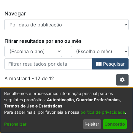
Navegar
Percorrer Biomedical and Biopharm
Filtrar resultados por ano ou mês
Pesquisar
A mostrar
1 - 12 de 12
Recolhemos e processamos informação pessoal para os
Item type:
,
Item
seguintes propósitos:
Autenticação, Guardar Preferências,
Education about protection against solar
Termos de Uso e Estatísticas
.
Para saber mais, por favor leia a nossa
política de privacidade
.
radiation for teachers teaching young
children: a contribution to promote school
Pesonalizar
Rejeitar
Concordo
health