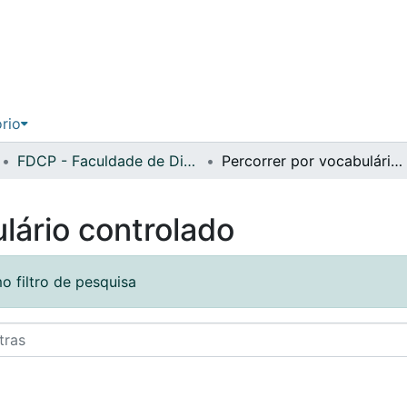
ório
FDCP - Faculdade de Direito e Ciência Política
Percorrer por vocabulário controlado
lário controlado
o filtro de pesquisa