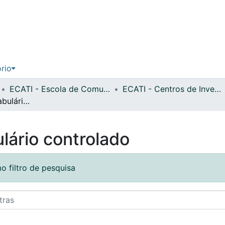
ório
ECATI - Escola de Comunicação, Arquitetura, Artes e Tecnologias da Informação
ECATI - Centros de Investigação
Percorrer por vocabulário controlado
lário controlado
o filtro de pesquisa